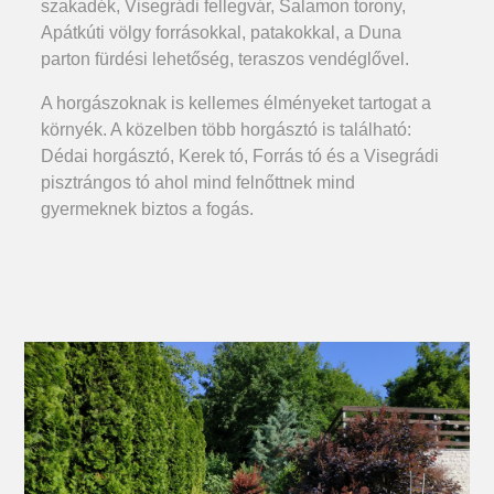
szakadék, Visegrádi fellegvár, Salamon torony,
Apátkúti völgy forrásokkal, patakokkal, a Duna
parton fürdési lehetőség, teraszos vendéglővel.
A horgászoknak is kellemes élményeket tartogat a
környék. A közelben több horgásztó is található:
Dédai horgásztó, Kerek tó, Forrás tó és a Visegrádi
pisztrángos tó ahol mind felnőttnek mind
gyermeknek biztos a fogás.